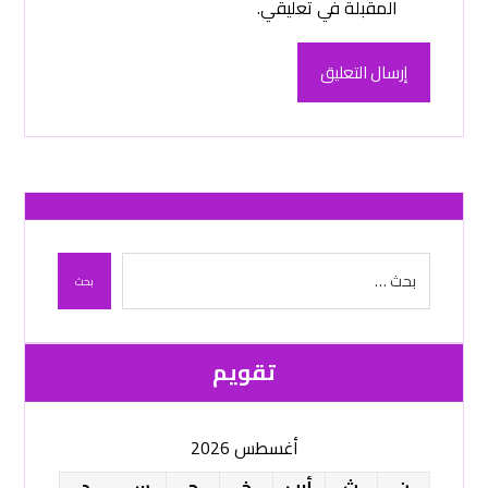
المقبلة في تعليقي.
إرسال التعليق
بحث
تقویم
أغسطس 2026
ن
ث
أرب
خ
ج
س
د