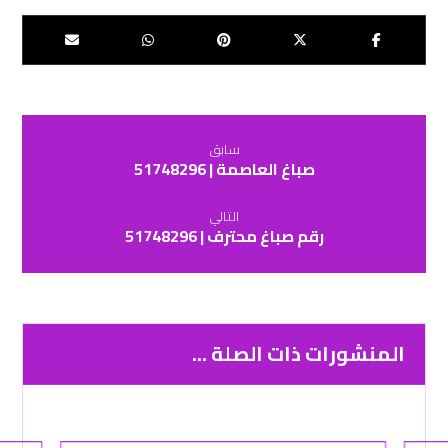
سابق
صباغ العاصمة | 51748296
التالي
رقم صباغ محترف | 51748296
المنشورات ذات الصلة ...