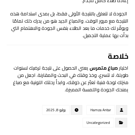
إعادة طلاء كامل للجدار.
الجودة لا تتعلق بالنتيجة الأولى فقط، بل بمدى استدامة هذه
النتيجة مع مرور الوقت. والصباغ الجيد هو من يدرك ذلك تمامًا
ويوفّر لك خدمات ما بعد الطلاء بنفس الجودة والاهتمام التي
بدأت بها عملية التجميل.
خلاصة
اختيار
صباغ متمرس
يعني الحصول على نتيجة ترضيك لسنوات
طويلة. لا تتسرع، وخذ وقتك في البحث والمقارنة. اجعل من
منزلك لوحة فنية تعبّر عن ذوقك، وابدأ رحلتك اللونية مع صباغ
يمنحك الجودة واللمسة المميزة.
Hamza Antar
يوليو 8, 2025
Uncategorized