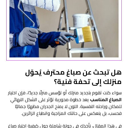
هل تبحث عن
صباغ محترف
يُحوّل
منزلك إلى تحفة فنية؟
سواء كنت تقوم بتجديد منزلك أو تؤسس منزلًا جديدًا، فإن اختيار
ا
لصباغ المناسب
يعد خطوة محورية تؤثر على الشكل النهائي
للمكان وراحته النفسية. اللون لا يمنح الجدران مظهرًا جماليًا
فحسب، بل ينعكس على حالتك المزاجية وانطباع الزائرين.
في هذا المقال، نأخذك في جولة شاملة حول كيفية اختيار صباغ