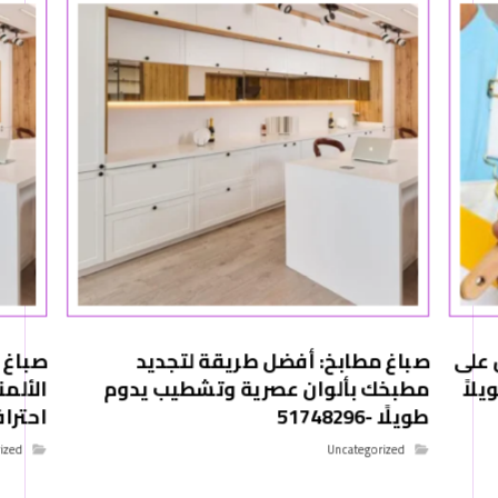
 على
صباغ مطابخ: أفضل طريقة لتجديد
صباغ 
لاً
مطبخك بألوان عصرية وتشطيب يدوم
الألم
طويلًا -51748296
احترافي -6
ized
Uncategorized