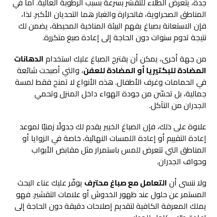
جدة، يتعرض الطلاء للتقشر بسرعة بسبب الرطوبة العالية. أما في
المناطق الصحراوية، فالحرارة والغبار هما التحديان الأكبر. لذا،
فإن الاستعانة بصباغ يفهم البيئة المناخية المحيطة، يضمن لك
نتيجة تدوم سنوات دون الحاجة إلى إعادة صبغ متكررة.
من جهة أخرى، يمكن أن يقترح الصباغ عليك استخدام
الدهانات
المضادة للبكتيريا أو المضادة للعفن
، والتي أصبحت شائعة
في الحمامات وغرف الأطفال. هذه الأنواع لا تمنح فقط لمسة
جمالية، بل تحسّن من جودة الهواء داخل المنزل وتحمي
الجدران من التآكل.
علاوة على ذلك، فإن الصباغ الخبير يقدم لك جدولًا زمنيًا لموعد
إعادة التقييم أو إعادة اللمسات النهائية، خاصة في الزوايا أو
المناطق التي تتعرض للمس باستمرار مثل مقابض الأبواب
وحواف الجدران.
ولا ننسى أن
التعامل مع
صباغ
محترف
يوفّر عليك عناء البحث
المستمر عن حلول عند ظهور الخدوش أو علامات التقشير. فهو
يملك المعرفة الكافية لتقديم إصلاحات دقيقة دون الحاجة إلى