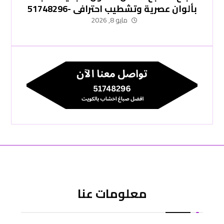
بألوان عصرية وتشطيب احترافي -51748296
مايو 8, 2026
معلومات عنا