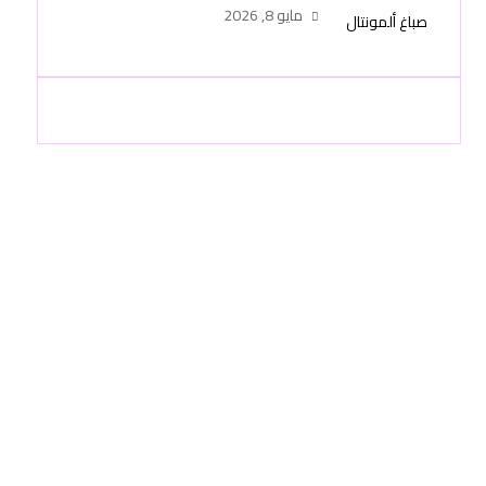
عصرية وتشطيب احترافي
مايو 8, 2026
-51748296