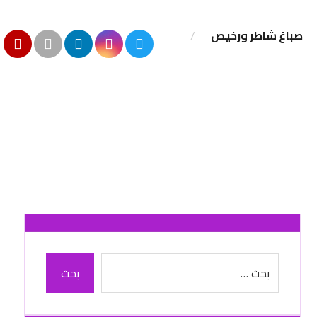
صباغ شاطر ورخيص