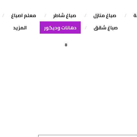
ة
صباغ منازل
صباغ شاطر
معلم اصباغ
صباغ شقق
دهانات وديكور
المزيد