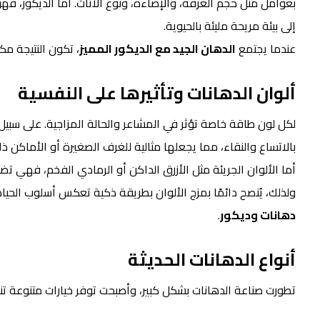
بعوامل مثل حجم الغرفة، والإضاءة، ونوع الأثاث. أما الديكور، ف
إلى بيئة مريحة مليئة بالحيوية.
عندما يجتمع
الدهان الجيد مع الديكور المميز
، تكون النتيجة مكان
ألوان الدهانات وتأثيرها على النفسية
لكل لون طاقة خاصة تؤثر في المشاعر والحالة المزاجية. على سبيل ال
بالاتساع والنقاء، مما يجعلها مثالية للغرف الصغيرة أو الأماكن ذ
أما الألوان الجريئة مثل الأزرق الداكن أو الرمادي الفخم، فهي
ولذلك، يُنصح دائمًا بمزج الألوان بطريقة ذكية تعكس أسلوب الح
د
هانات وديكور
.
أنواع الدهانات الحديثة
تطورت صناعة الدهانات بشكل كبير، وأصبحت توفر خيارات متنوعة تنا