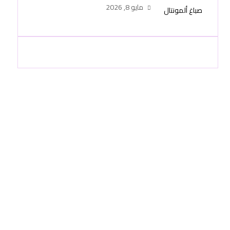
عصرية وتشطيب احترافي
مايو 8, 2026
-51748296