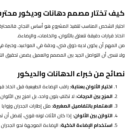
كيف تختار مصمم دهانات وديكور محتر
اختيار الشخص المناسب لتنفيذ المشروع هو أساس النجاح. فالمحترف
اتخاذ قرارات دقيقة تتعلق بالألوان، والخامات، والإضاءة.
من المهم أن يكون لديه ذوق فني، ودقة في المواعيد، وخبرة في م
ولا ننسى أن التواصل الجيد بين المصمم والعميل يضمن تحقيق النتيج
نصائح من خبراء الدهانات والديكور
اختيار الألوان بعناية:
راقب الإضاءة الطبيعية قبل اتخاذ قرا
المزج بين الدرجات:
لا تكتفِ بلون واحد، بل امزج بين الألوا
الاهتمام بالتفاصيل الصغيرة:
مثل إطارات الجدران وزواي
التوازن بين الألوان:
إذا كان الأثاث لونه قوي، يُفضل أن تك
استخدام الإضاءة الذكية:
الإضاءة الموجهة نحو الجدران تُ