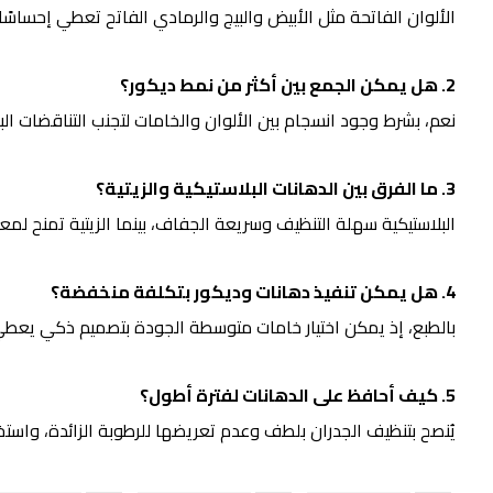
الألوان الفاتحة مثل الأبيض والبيج والرمادي الفاتح تعطي إحساسًا 
2. هل يمكن الجمع بين أكثر من نمط ديكور؟
نعم، بشرط وجود انسجام بين الألوان والخامات لتجنب التناقضات الب
3. ما الفرق بين الدهانات البلاستيكية والزيتية؟
البلاستيكية سهلة التنظيف وسريعة الجفاف، بينما الزيتية تمنح لمعانً
4. هل يمكن تنفيذ دهانات وديكور بتكلفة منخفضة؟
بالطبع، إذ يمكن اختيار خامات متوسطة الجودة بتصميم ذكي يعطي م
5. كيف أحافظ على الدهانات لفترة أطول؟
يُنصح بتنظيف الجدران بلطف وعدم تعريضها للرطوبة الزائدة، واست