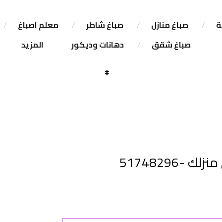
ة
صباغ منازل
صباغ شاطر
معلم اصباغ
صباغ شقق
دهانات وديكور
المزيد
-51748296