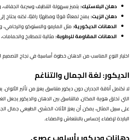
دهان البلاستيك:
يتميز بسهولة التنظيف وسرعة الجفاف، وهو 
دهان الزيت:
يمنح لمعانًا قويًا ومظهرًا راقيًا، لكنه يحتاج إل
الدهانات الديكورية:
مثل المارمو والاستوكو والرخامي، 
الدهانات المقاومة للرطوبة:
مثالية للمطابخ والحمامات، 
اختيار النوع المناسب من الدهان خطوة أساسية في نجاح التصميم ا
الديكور: لغة الجمال والتناغم
لا تكتمل أناقة الجدران دون ديكور متناسق يعزز من تأثير الألوان.
التي تخلق هوية المكان. فالتناسق بين الدهان والديكور يجعل الغرف
على سبيل المثال، يمكن أن يعزز الأثاث الخشبي الطبيعي جمال الجدران
الباردة لإضفاء إحساس بالانتعاش والصفاء.
دهانات وديكور
بأسلوب عصري