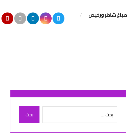
صباغ شاطر ورخيص