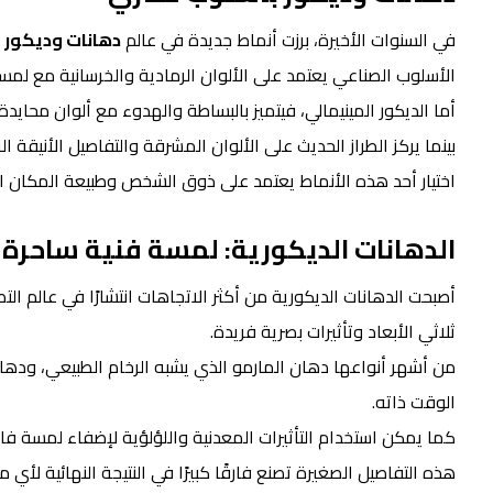
في السنوات الأخيرة، برزت أنماط جديدة في عالم
دهانات وديكور
م
الأسلوب الصناعي يعتمد على الألوان الرمادية والخرسانية مع لمس
أما الديكور المينيمالي، فيتميز بالبساطة والهدوء مع ألوان محايدة
بينما يركز الطراز الحديث على الألوان المشرقة والتفاصيل الأنيقة 
اختيار أحد هذه الأنماط يعتمد على ذوق الشخص وطبيعة المكان ا
الدهانات الديكورية: لمسة فنية ساحرة
أصبحت الدهانات الديكورية من أكثر الاتجاهات انتشارًا في عالم ا
ثلاثي الأبعاد وتأثيرات بصرية فريدة.
من أشهر أنواعها دهان المارمو الذي يشبه الرخام الطبيعي، ودهان 
الوقت ذاته.
كما يمكن استخدام التأثيرات المعدنية واللؤلؤية لإضفاء لمسة فاخ
هذه التفاصيل الصغيرة تصنع فارقًا كبيرًا في النتيجة النهائية لأي