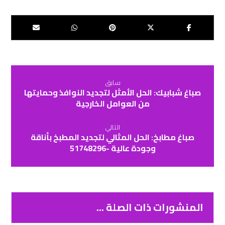
سابق
صباغ شبابيك: الحل الأمثل لتجديد النوافذ وحمايتها
من العوامل الخارجية
التالي
صباغ مطابخ: الحل المثالي لتجديد المطبخ بأناقة
وجودة عالية -51748296
المنشورات ذات الصلة ...