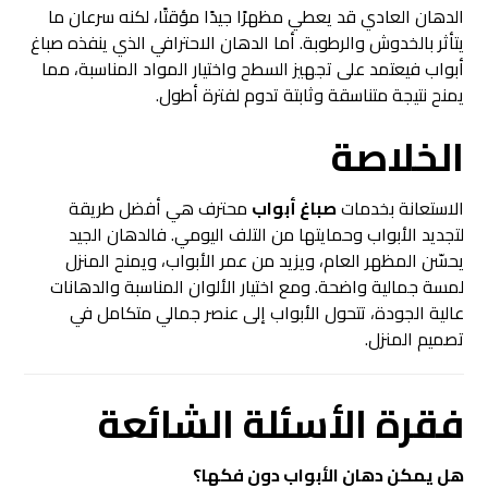
الدهان العادي قد يعطي مظهرًا جيدًا مؤقتًا، لكنه سرعان ما
يتأثر بالخدوش والرطوبة. أما الدهان الاحترافي الذي ينفذه صباغ
أبواب فيعتمد على تجهيز السطح واختيار المواد المناسبة، مما
يمنح نتيجة متناسقة وثابتة تدوم لفترة أطول.
الخلاصة
الاستعانة بخدمات
صباغ أبواب
محترف هي أفضل طريقة
لتجديد الأبواب وحمايتها من التلف اليومي. فالدهان الجيد
يحسّن المظهر العام، ويزيد من عمر الأبواب، ويمنح المنزل
لمسة جمالية واضحة. ومع اختيار الألوان المناسبة والدهانات
عالية الجودة، تتحول الأبواب إلى عنصر جمالي متكامل في
تصميم المنزل.
فقرة الأسئلة الشائعة
هل يمكن دهان الأبواب دون فكها؟