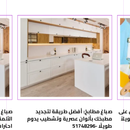
 على
صباغ مطابخ: أفضل طريقة لتجديد
صباغ 
لاً
مطبخك بألوان عصرية وتشطيب يدوم
الألم
طويلًا -51748296
احترافي -6