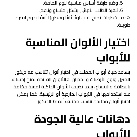
وضع طبقة أساس مناسبة لنوع الخامة.
تنفيذ الطلاء النهائي بشكل متساوٍ وناعم.
هذه الخطوات تمنح الباب لونًا ثابتًا ومظهرًا أنيقًا يدوم لفترة
طويلة.
اختيار الألوان المناسبة
للأبواب
يساعد صباغ أبواب العملاء في اختيار ألوان تتناسب مع ديكور
المنزل ونوع الأرضيات والجدران. فالألوان الفاتحة تمنح إحساسًا
بالنظافة والاتساع، بينما تضيف الألوان الداكنة لمسة فخامة
عند استخدامها في الأبواب الخارجية أو الرئيسية. كما يمكن
اختيار ألوان محايدة تناسب مختلف أنماط الديكور.
دهانات عالية الجودة
للأبواب