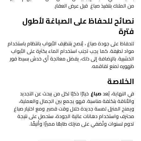
من الملاك بتنفيذ صباغ قبل عرض العقار.
نصائح للحفاظ على الصباغة لأطول
فترة
للحفاظ على جودة صباغ ، يُنصح بتنظيف الأبواب بانتظام باستخدام
مواد لطيفة. كما يجب تجنب استخدام الماء بكثرة على الأبواب
الخشبية. بالإضافة إلى ذلك، يفضل معالجة أي خدش بسيط فور
ظهوره لمنع تفاقمه.
الخلاصة
في النهاية، يُعد
صباغ
خيارًا ذكيًا لكل من يبحث عن التجديد
والأناقة بتكلفة مناسبة. فهو يجمع بين الجمال والعملية،
ويمنح المنزل لمسة جديدة خلال وقت قصير. ومع اختيار صباغ
محترف واستخدام دهانات عالية الجودة، ستحصل على نتيجة
تدوم لسنوات وتُضفي على منزلك طابعًا مميزًا وأنيقًا.