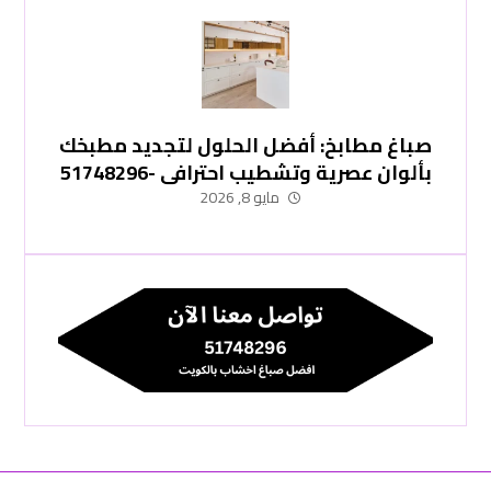
صباغ مطابخ: أفضل الحلول لتجديد مطبخك
بألوان عصرية وتشطيب احترافي -51748296
مايو 8, 2026