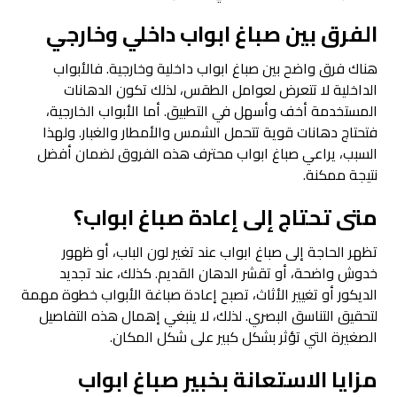
الفرق بين صباغ ابواب داخلي وخارجي
هناك فرق واضح بين صباغ ابواب داخلية وخارجية. فالأبواب
الداخلية لا تتعرض لعوامل الطقس، لذلك تكون الدهانات
المستخدمة أخف وأسهل في التطبيق. أما الأبواب الخارجية،
فتحتاج دهانات قوية تتحمل الشمس والأمطار والغبار. ولهذا
السبب، يراعي صباغ ابواب محترف هذه الفروق لضمان أفضل
نتيجة ممكنة.
متى تحتاج إلى إعادة صباغ ابواب؟
تظهر الحاجة إلى صباغ ابواب عند تغير لون الباب، أو ظهور
خدوش واضحة، أو تقشر الدهان القديم. كذلك، عند تجديد
الديكور أو تغيير الأثاث، تصبح إعادة صباغة الأبواب خطوة مهمة
لتحقيق التناسق البصري. لذلك، لا ينبغي إهمال هذه التفاصيل
الصغيرة التي تؤثر بشكل كبير على شكل المكان.
مزايا الاستعانة بخبير
صباغ ابواب