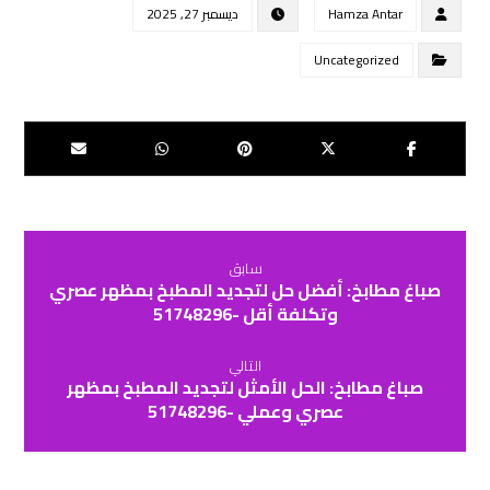
Hamza Antar
ديسمبر 27, 2025
Uncategorized
سابق
صباغ مطابخ: أفضل حل لتجديد المطبخ بمظهر عصري
وتكلفة أقل -51748296
التالي
صباغ مطابخ: الحل الأمثل لتجديد المطبخ بمظهر
عصري وعملي -51748296