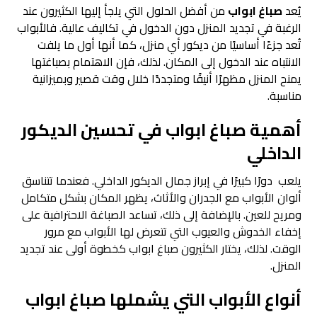
يُعد
صباغ ابواب
من أفضل الحلول التي يلجأ إليها الكثيرون عند
الرغبة في تجديد المنزل دون الدخول في تكاليف عالية. فالأبواب
تُعد جزءًا أساسيًا من ديكور أي منزل، كما أنها أول ما يلفت
الانتباه عند الدخول إلى المكان. لذلك، فإن الاهتمام بصباغتها
يمنح المنزل مظهرًا أنيقًا ومتجددًا خلال وقت قصير وبميزانية
مناسبة.
أهمية
صباغ ابواب
في تحسين الديكور
الداخلي
يلعب دورًا كبيرًا في إبراز جمال الديكور الداخلي. فعندما تتناسق
ألوان الأبواب مع الجدران والأثاث، يظهر المكان بشكل متكامل
ومريح للعين. بالإضافة إلى ذلك، تساعد الصباغة الاحترافية على
إخفاء الخدوش والعيوب التي تتعرض لها الأبواب مع مرور
الوقت. لذلك، يختار الكثيرون صباغ ابواب كخطوة أولى عند تجديد
المنزل.
أنواع الأبواب التي يشملها
صباغ ابواب