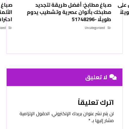
 على
صباغ مطابخ: أفضل طريقة لتجديد
صباغ 
لاً
مطبخك بألوان عصرية وتشطيب يدوم
الألم
طويلًا -51748296
احترافي -6
ized
Uncategorized
لا تعليق
اترك تعليقاً
لن يتم نشر عنوان بريدك الإلكتروني.
الحقول الإلزامية
مشار إليها بـ
*