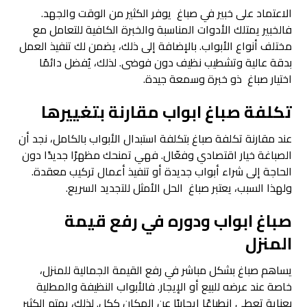
الاعتماد على خبير في صباغ يوفر الكثير من الوقت والجهد.
فالخبير يمتلك الأدوات المناسبة والخبرة الكافية للتعامل مع
مختلف أنواع الأبواب. بالإضافة إلى ذلك، يضمن لك تنفيذ العمل
بدقة عالية وتشطيب نظيف دون فوضى. لذلك، يُفضل دائمًا
اختيار صباغ ذو خبرة وسمعة جيدة.
تكلفة صباغ ابواب مقارنة بتغييرها
عند مقارنة تكلفة صباغ بتكلفة استبدال الأبواب بالكامل، نجد أن
الصباغة خيار اقتصادي وفعّال. فهي تمنحك مظهرًا جديدًا دون
الحاجة إلى شراء أبواب جديدة أو تنفيذ أعمال تركيب معقدة.
ولهذا السبب، يعتبر صباغ الحل الأمثل للتجديد السريع.
صباغ ابواب ودوره في رفع قيمة
المنزل
يساهم صباغ بشكل مباشر في رفع القيمة الجمالية للمنزل،
خاصة عند عرضه للبيع أو الإيجار. فالأبواب النظيفة والمطلية
بعناية تعطي انطباعًا إيجابيًا عن المكان ككل. لذلك، يهتم الكثير