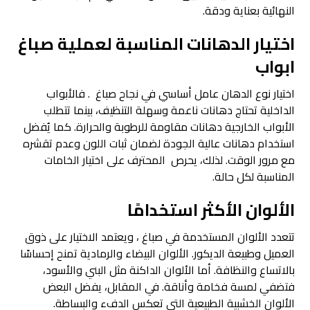
النهائية بعناية ودقة.
اختيار الدهانات المناسبة لعملية
صباغ
ابواب
اختيار نوع الدهان عامل أساسي في نجاح صباغ . فالأبواب
الداخلية تحتاج دهانات ناعمة وسهلة التنظيف، بينما تتطلب
الأبواب الخارجية دهانات مقاومة للرطوبة والحرارة. كما يُفضل
استخدام دهانات عالية الجودة لضمان ثبات اللون وعدم تقشره
مع مرور الوقت. لذلك، يحرص المحترف على اختيار الخامات
المناسبة لكل حالة.
الألوان الأكثر استخدامًا
تتعدد الألوان المستخدمة في صباغ ، ويعتمد الاختيار على ذوق
العميل وطبيعة الديكور. الألوان البيضاء والرمادية تمنح إحساسًا
بالاتساع والنظافة. أما الألوان الداكنة مثل البني والأسود،
فتضفي لمسة فخامة وأناقة. في المقابل، يفضل البعض
الألوان الخشبية الطبيعية التي تعكس الدفء والبساطة.