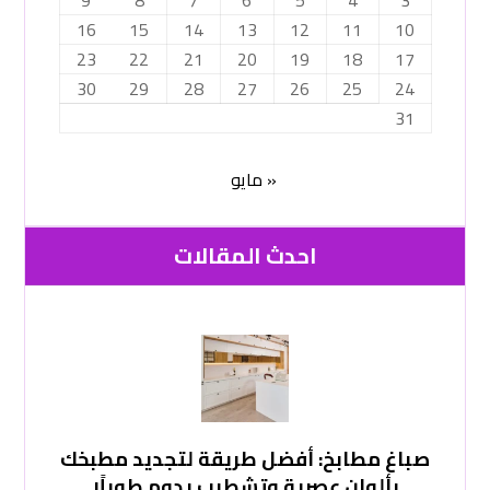
16
15
14
13
12
11
10
23
22
21
20
19
18
17
30
29
28
27
26
25
24
31
« مايو
احدث المقالات
صباغ مطابخ: أفضل طريقة لتجديد مطبخك
بألوان عصرية وتشطيب يدوم طويلًا