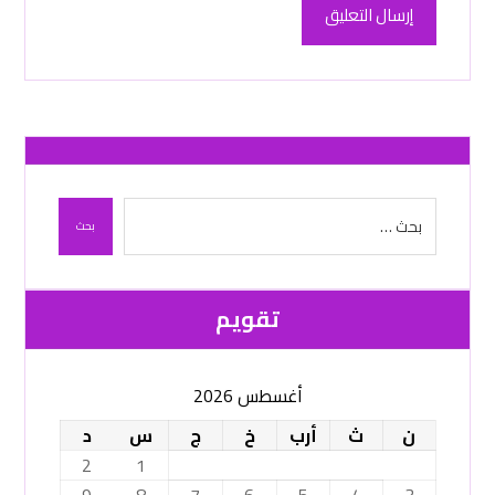
إرسال التعليق
بحث
تقویم
أغسطس 2026
ن
ث
أرب
خ
ج
س
د
2
1
9
8
7
6
5
4
3