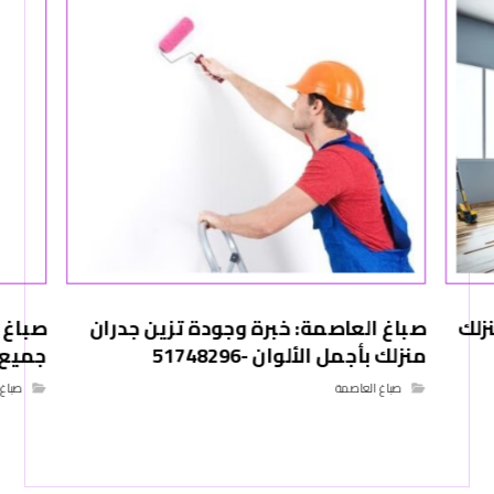
زلك
صباغ العاصمة: خبرة وجودة تزين جدران
صباغ ا
منزلك بأجمل الألوان -51748296
جميع أع
صباغ العاصمة
صباغ 