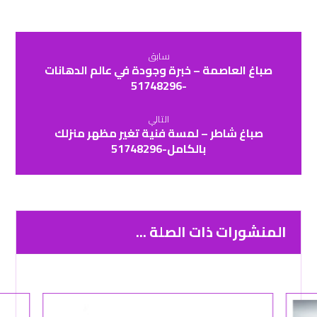
سابق
صباغ العاصمة – خبرة وجودة في عالم الدهانات
-51748296
التالي
صباغ شاطر – لمسة فنية تغير مظهر منزلك
بالكامل-51748296
المنشورات ذات الصلة ...