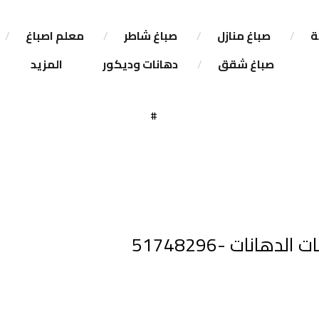
ة
صباغ منازل
صباغ شاطر
معلم اصباغ
صباغ شقق
دهانات وديكور
المزيد
انات -51748296