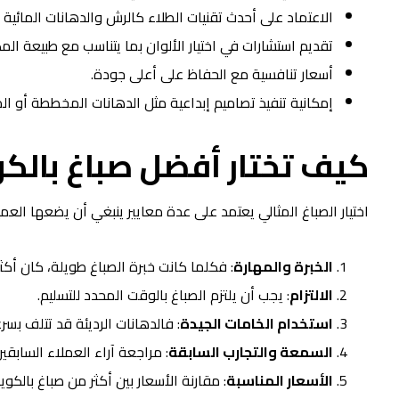
الاعتماد على أحدث تقنيات الطلاء كالرش والدهانات المائية وا
تقديم استشارات في اختيار الألوان بما يتناسب مع طبيعة ال
أسعار تنافسية مع الحفاظ على أعلى جودة.
إمكانية تنفيذ تصاميم إبداعية مثل الدهانات المخططة أو ا
كيف تختار أفضل
صباغ بالك
اختيار الصباغ المثالي يعتمد على عدة معايير ينبغي أن يضعها العم
الخبرة والمهارة
: فكلما كانت خبرة الصباغ طويلة، كان أكث
الالتزام
: يجب أن يلتزم الصباغ بالوقت المحدد للتسليم.
استخدام الخامات الجيدة
: فالدهانات الرديئة قد تتلف بسر
السمعة والتجارب السابقة
: مراجعة آراء العملاء الساب
الأسعار المناسبة
: مقارنة الأسعار بين أكثر من صباغ با