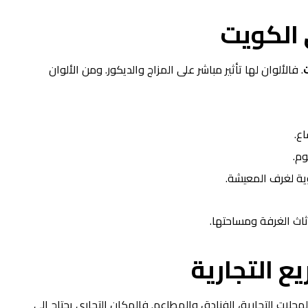
 الكويت
. فالألوان لها تأثير مباشر على المزاج والديكور. ومن الألوان
اع.
وم.
وية لغرف المعيشة.
ثاث الغرفة ومساحتها.
ع التجارية
محلات التجارية، الفنادق والمطاعم. فالمكان التجاري يحتاج إلى