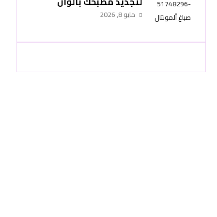
لتجديد مطبخك بألوان
عصرية وتشطيب احترافي
مايو 8, 2026
-51748296