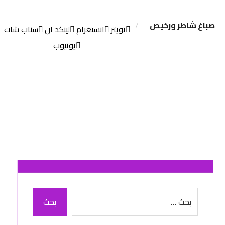
صباغ شاطر ورخيص
تويتر
انستغرام
لينكد ان
سناب شات
يوتيوب