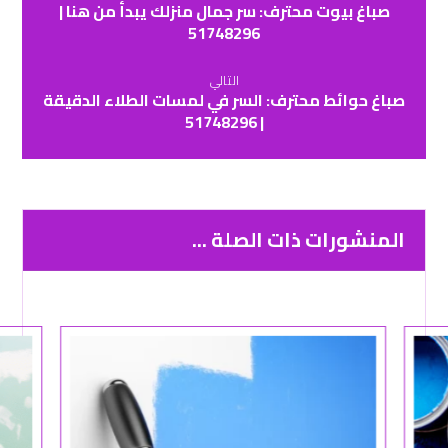
صباغ بيوت محترف: سر جمال منزلك يبدأ من هنا |
51748296
التالي
صباغ حوائط محترف: السر في لمسات الطلاء الدقيقة
| 51748296
المنشورات ذات الصلة ...