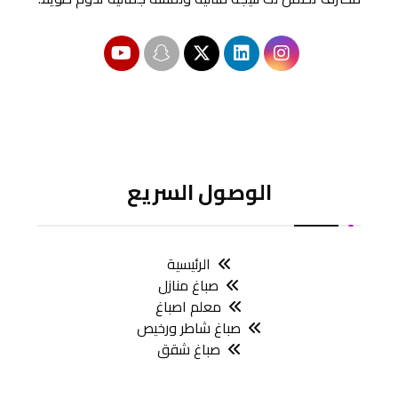
الوصول السريع
الرئيسية
صباغ منازل
معلم اصباغ
صباغ شاطر ورخيص
صباغ شقق