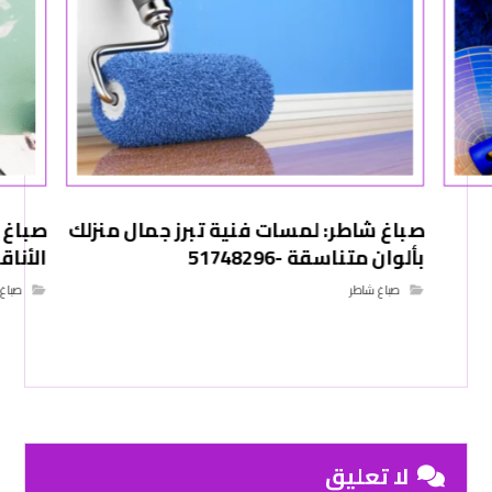
صباغ شاطر: لمسات فنية تبرز جمال منزلك
صباغ 
بألوان متناسقة -51748296
الأناقة 
صباغ شاطر
صباغ 
لا تعليق