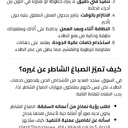
تنفيذ فني دقيق
: لا يترك خطوطًا أو تفاوتًا في اللون بين
أجزاء الحائط.
الالتزام بالوقت
: يلتزم بجدول العمل المتفق عليه دون
تأخير.
النظافة أثناء وبعد العمل
: يحافظ على أثاثك ومقتنياتك
نظيفة وخالية من بقع الطلاء.
استخدام خامات عالية الجودة
: يعتمد على دهانات
مقاومة للرطوبة والتقشير، مما يطيل من عمر الطلاء.
كيف تميّز الصباغ الشاطر عن غيره؟
في السوق، ستجد العديد من الأشخاص الذين يقدمون خدمات
الطلاء، لكن ليس كلهم يمتلكون مهارات الصباغ الشاطر. لذا،
يجب الانتباه للنقاط التالية:
اطلب رؤية نماذج من أعماله السابقة
: الصباغ الشاطر
يكون لديه صور أو أمثلة حية لأعمال نفذها بنجاح.
اسأله عن تفاصيل عملية التنفيذ
: كيف سيُجهز
الجدران؟ ما نوع الدهانات التي سيستخدمها؟ الصباغ