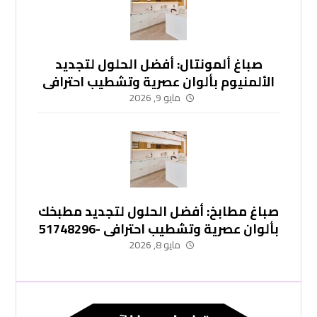
صباغ ألمونتال: أفضل الحلول لتجديد
الألمنيوم بألوان عصرية وتشطيب احترافي
-51748296
مايو 9, 2026
صباغ مطابخ: أفضل الحلول لتجديد مطبخك
بألوان عصرية وتشطيب احترافي -51748296
مايو 8, 2026