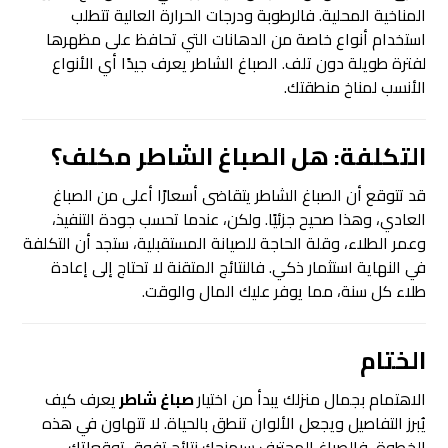
المناخية المحلية. فالرطوبة ودرجات الحرارة العالية تتطلب
استخدام أنواع خاصة من الدهانات التي تحافظ على مظهرها
لفترة طويلة دون تلف. الصباغ الشاطر يعرف جيدًا أي الأنواع
الأنسب لمناخ منطقتك.
التكلفة: هل الصباغ الشاطر مكلف؟
قد تتوقع أن الصباغ الشاطر يتقاضى أسعارًا أعلى من الصباغ
العادي، وهذا صحيح جزئيًا. ولكن، عندما تحسب جودة التنفيذ،
وعمر الطلاء، وقلة الحاجة للصيانة المستقبلية، ستجد أن التكلفة
في النهاية استثمار ذكي. فالنتائج المتقنة لا تحتاج إلى إعادة
طلاء كل سنة، مما يوفر عليك المال والوقت.
الختام
الاهتمام بجمال منزلك يبدأ من اختيار
صباغ شاطر
يعرف كيف
يُبرز التفاصيل ويجعل الألوان تنطق بالحياة. لا تتهاون في هذه
الخطوة، فالصباغ المحترف سيمنحك نتائج تفوق توقعاتك،