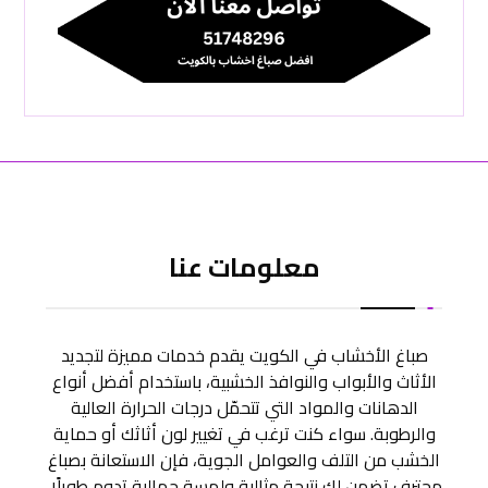
معلومات عنا
صباغ الأخشاب في الكويت يقدم خدمات مميزة لتجديد
الأثاث والأبواب والنوافذ الخشبية، باستخدام أفضل أنواع
الدهانات والمواد التي تتحمّل درجات الحرارة العالية
والرطوبة. سواء كنت ترغب في تغيير لون أثاثك أو حماية
الخشب من التلف والعوامل الجوية، فإن الاستعانة بصباغ
محترف تضمن لك نتيجة مثالية ولمسة جمالية تدوم طويلًا.