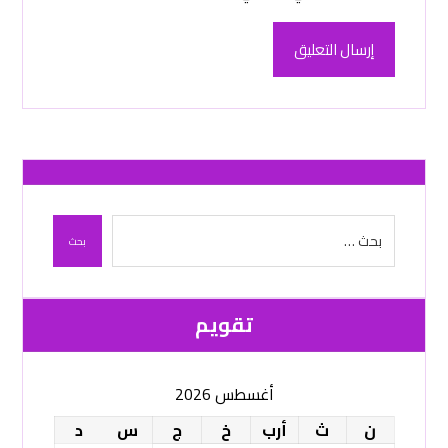
إرسال التعليق
بحث
تقویم
أغسطس 2026
ن
ث
أرب
خ
ج
س
د