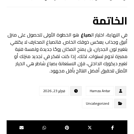
الخاتمة
في النهاية، اختيار ال
صباغ
هو الخطوة الأولى للحصول على منزل
أنيق وجذاب يعكس ذوقك الخاص. فالصباغ المحترف لا يكتفي
بتغيير لون الجدران، بل يمنح المكان روحًا جديدة ولمسة فنية
مميزة تدوم لسنوات. لذلك، إذا كنت تفكر في تجديد منزلك أو
تغيير ديكورك الداخلي، فإن الاستعانة بصباغ شاطر هي الخيار
الأمثل لتحقيق أفضل النتائج بأقل مجهود.
Hamza Antar
فبراير 23, 2026
Uncategorized