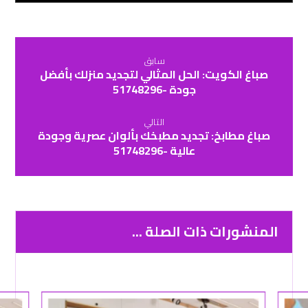
سابق
صباغ الكويت: الحل المثالي لتجديد منزلك بأفضل
جودة -51748296
التالي
صباغ مطابخ: تجديد مطبخك بألوان عصرية وجودة
عالية -51748296
المنشورات ذات الصلة ...