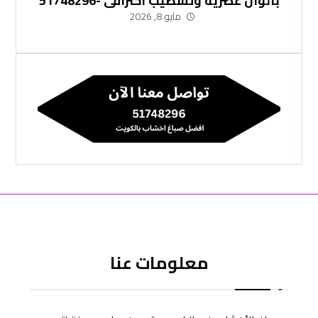
بألوان عصرية وتشطيب احترافي -51748296
مايو 8, 2026
معلومات عنا