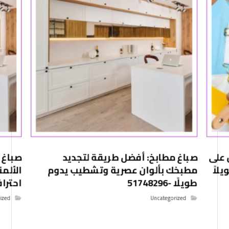
 على
صباغ مطابخ: أفضل طريقة لتجديد
صباغ 
لاً
مطبخك بألوان عصرية وتشطيب يدوم
الألم
طويلًا -51748296
احترافي -6
ized
Uncategorized