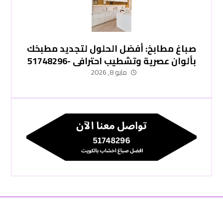
صباغ مطابخ: أفضل الحلول لتجديد مطبخك
بألوان عصرية وتشطيب احترافي -51748296
مايو 8, 2026