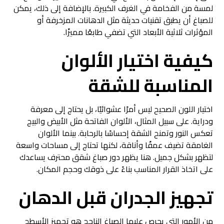
لمسة من الفخامة في الغرف الكبيرة. بالإضافة إلى ذلك، يمكن
للصباغ أن يطبق تقنيات حديثة مثل الدهانات المزخرفة أو
المؤثرات ثلاثية الأبعاد التي تضفي طابعًا مميزًا.
كيفية اختيار الألوان
المناسبة للشقة
اختيار اللون الصحيح ليس أمرًا عشوائيًا، بل يحتاج إلى معرفة
ودراية. على سبيل المثال، الألوان الفاتحة مثل الأبيض والبيج
تعكس النور وتمنح الشقة إحساسًا بالرحابة. بينما الألوان
الغامقة تضيف عمقًا وأناقة، لكنها تحتاج إلى مساحات واسعة
لتظهر بشكل جميل. هنا يظهر دور صباغ شقق محترف يساعدك
على اتخاذ القرار المناسب بناءً على ذوقك وحجم المكان.
تجهيز الجدران قبل الدهان
من الأمور التي يحرص عليها الصباغ الناجح هو تجهيز الأسطح