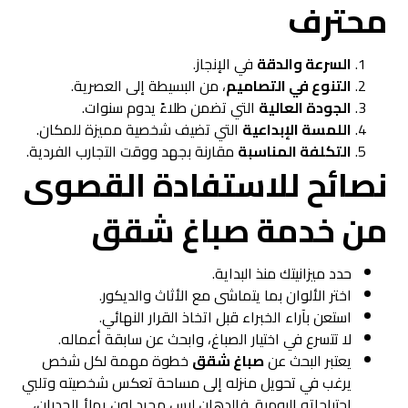
محترف
السرعة والدقة
في الإنجاز.
التنوع في التصاميم
، من البسيطة إلى العصرية.
الجودة العالية
التي تضمن طلاءً يدوم سنوات.
اللمسة الإبداعية
التي تضيف شخصية مميزة للمكان.
التكلفة المناسبة
مقارنة بجهد ووقت التجارب الفردية.
نصائح للاستفادة القصوى
من خدمة صباغ شقق
حدد ميزانيتك منذ البداية.
اختر الألوان بما يتماشى مع الأثاث والديكور.
استعن بآراء الخبراء قبل اتخاذ القرار النهائي.
لا تتسرع في اختيار الصباغ، وابحث عن سابقة أعماله.
يعتبر البحث عن
صباغ شقق
خطوة مهمة لكل شخص
يرغب في تحويل منزله إلى مساحة تعكس شخصيته وتلبي
احتياجاته اليومية. فالدهان ليس مجرد لون يملأ الجدران،