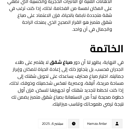
الدهانات الفنية أو التأثيرات الحجرية والخشبية التي تضفي
على المكان لمسة من الفخامة. لذلك، إذا كنت ترغب في
شقة متجددة نابضة بالحياة، فإن الاعتماد على صباغ
شقق متميز هو القرار الصحيح الذي يمنحك الراحة
والجمال في آن واحد.
الخاتمة
في النهاية، يظهر لنا أن دور
صباغ شقق
لا يقتصر على طلاء
الجدران فحسب، بل يتجاوز ذلك إلى إعادة الحياة للمكان وإبراز
جماليته. اختيار صباغ محترف يساعدك على تحويل شقتك إلى
مساحة مريحة، أنيقة، وعصرية تعكس شخصيتك وذوقك. لذلك،
إذا كنت تخطط لتجديد شقتك أو تجهيزها للسكن، فإن أول
خطوة صحيحة تبدأ من الاستعانة بصباغ شقق متميز يضمن لك
نتيجة ترضي طموحاتك وتناسب ميزانيتك.
Hamza Antar
سبتمبر 6, 2025