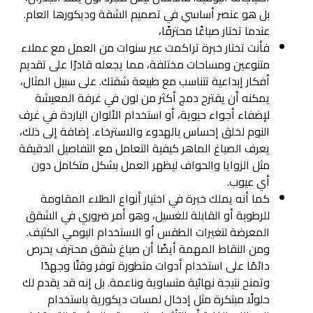
بل هو عنصر أساسي في تصميم الشقة وديكورها العام.
عندما تختار صباغًا محترفًا،
فأنت تختار خبرة تراكمت عبر سنوات من العمل مع عملاء
متنوعين ومساحات مختلفة، مما يجعله قادرًا على تقديم
أفكار إبداعية تتناسب مع طبيعة شقتك. على سبيل المثال،
يمكنه أن يقترح دمج أكثر من لون في غرفة المعيشة
لإضفاء أجواء حيوية، أو استخدام الألوان الباردة في غرف
النوم لخلق إحساس بالهدوء والاسترخاء. إضافة إلى ذلك،
يعرف الصباغ الماهر كيفية التعامل مع التفاصيل الدقيقة
مثل الزوايا والحواف ليظهر العمل بشكل متكامل دون
أي عيوب.
كما أنه يملك خبرة في اختيار أنواع الطلاء المقاومة
للرطوبة أو القابلة للغسيل، وهو أمر ضروري في الشقق
المعرضة لتغيرات الطقس أو الاستخدام اليومي الكثيف.
ومن النقاط المهمة أيضًا أن صباغ شقق محترف يحرص
دائمًا على استخدام أدوات متطورة توفر وقتًا وجهدًا
وتمنح نتيجة نهائية متساوية وناعمة. بل إنه قد يقدم لك
حلولًا مبتكرة مثل إدخال لمسات ديكورية باستخدام