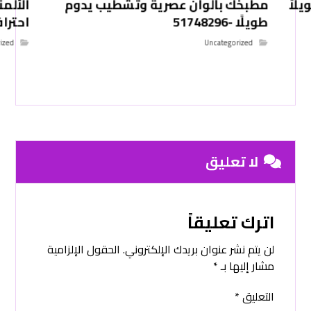
لاً
مطبخك بألوان عصرية وتشطيب يدوم
الألم
طويلًا -51748296
احترافي -6
ized
Uncategorized
لا تعليق
اترك تعليقاً
لن يتم نشر عنوان بريدك الإلكتروني.
الحقول الإلزامية
مشار إليها بـ
*
التعليق
*