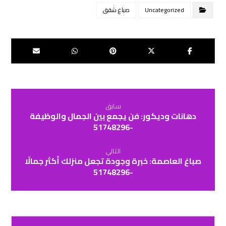
Uncategorized
صباغ شقق
سابق
دهانات وديكور: فن يجمع بين الجمال والوظيفة
-51748296
التالي
صباغ العاصمة: خبرة وجودة تجعل منزلك أكثر جمالًا
-51748296