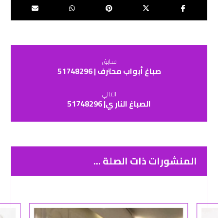
سابق
صباغ أبواب محترف | 51748296
التالي
الصباغ النار ي| 51748296
المنشورات ذات الصلة ...