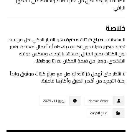
الصيانة البسيطة تطيل من عمر الطلاء وتحافظ على المظهر
الراقي.
خلاصة
الاستعانة بـ
صباغ كبتات
محترف
هو القرار الذكي لكل من يريد
تجديد ديكور منزله دون تكاليف باهظة أو أعمال معقدة. تغيير
لون الكبتات يمنح المنزل إحساسًا بالتجديد، ويعكس ذوقك
الشخصي، ويعزز من قيمة المكان بصريًا ووظيفيًا.
لا تنتظر حتى تُهمل خزائنك؛ تواصل مع صباغ كبتات موثوق وابدأ
رحلة التجديد من أقصر الطرق وأكثرها فاعلية.
Hamza Antar
يوليو 11, 2025
صباغ الكويت