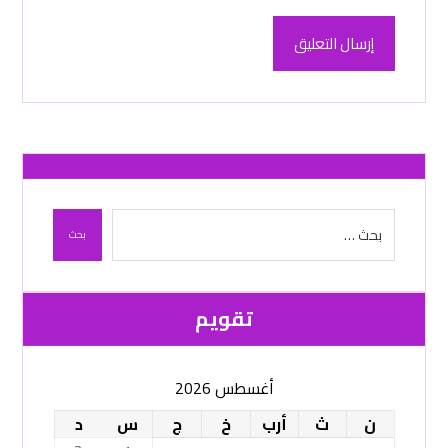
إرسال التعليق
بحث
تقویم
أغسطس 2026
ن
ث
أرب
خ
ج
س
د