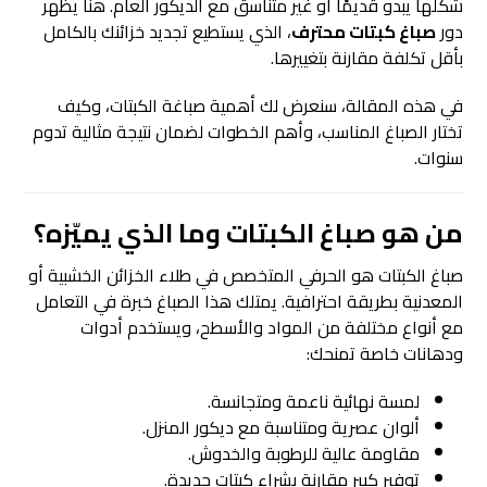
شكلها يبدو قديمًا أو غير متناسق مع الديكور العام. هنا يظهر
دور
صباغ كبتات
محترف
، الذي يستطيع تجديد خزائنك بالكامل
بأقل تكلفة مقارنة بتغييرها.
في هذه المقالة، سنعرض لك أهمية صباغة الكبتات، وكيف
تختار الصباغ المناسب، وأهم الخطوات لضمان نتيجة مثالية تدوم
سنوات.
من هو صباغ الكبتات وما الذي يميّزه؟
صباغ الكبتات هو الحرفي المتخصص في طلاء الخزائن الخشبية أو
المعدنية بطريقة احترافية. يمتلك هذا الصباغ خبرة في التعامل
مع أنواع مختلفة من المواد والأسطح، ويستخدم أدوات
ودهانات خاصة تمنحك:
لمسة نهائية ناعمة ومتجانسة.
ألوان عصرية ومتناسبة مع ديكور المنزل.
مقاومة عالية للرطوبة والخدوش.
توفير كبير مقارنة بشراء كبتات جديدة.