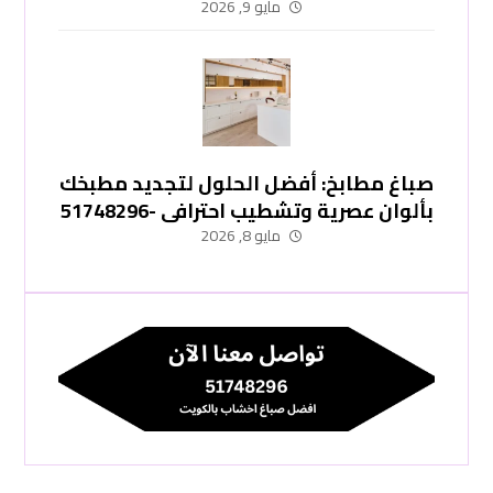
-51748296
مايو 9, 2026
صباغ مطابخ: أفضل الحلول لتجديد مطبخك
بألوان عصرية وتشطيب احترافي -51748296
مايو 8, 2026