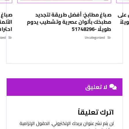
 على
صباغ مطابخ: أفضل طريقة لتجديد
صباغ 
لاً
مطبخك بألوان عصرية وتشطيب يدوم
الألم
طويلًا -51748296
احترافي -6
ized
Uncategorized
لا تعليق
اترك تعليقاً
لن يتم نشر عنوان بريدك الإلكتروني.
الحقول الإلزامية