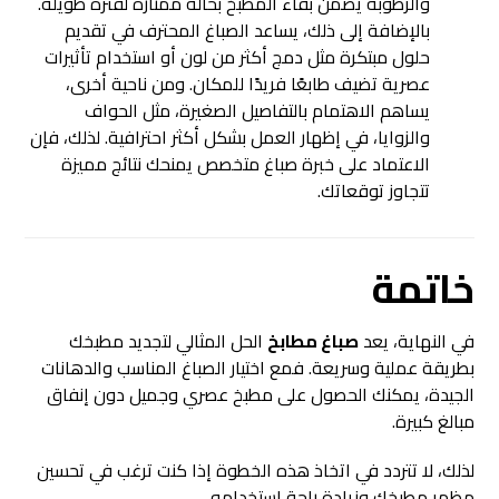
والرطوبة يضمن بقاء المطبخ بحالة ممتازة لفترة طويلة.
بالإضافة إلى ذلك، يساعد الصباغ المحترف في تقديم
حلول مبتكرة مثل دمج أكثر من لون أو استخدام تأثيرات
عصرية تضيف طابعًا فريدًا للمكان. ومن ناحية أخرى،
يساهم الاهتمام بالتفاصيل الصغيرة، مثل الحواف
والزوايا، في إظهار العمل بشكل أكثر احترافية. لذلك، فإن
الاعتماد على خبرة صباغ متخصص يمنحك نتائج مميزة
تتجاوز توقعاتك.
خاتمة
في النهاية، يعد
صباغ مطابخ
الحل المثالي لتجديد مطبخك
بطريقة عملية وسريعة. فمع اختيار الصباغ المناسب والدهانات
الجيدة، يمكنك الحصول على مطبخ عصري وجميل دون إنفاق
مبالغ كبيرة.
لذلك، لا تتردد في اتخاذ هذه الخطوة إذا كنت ترغب في تحسين
مظهر مطبخك وزيادة راحة استخدامه.