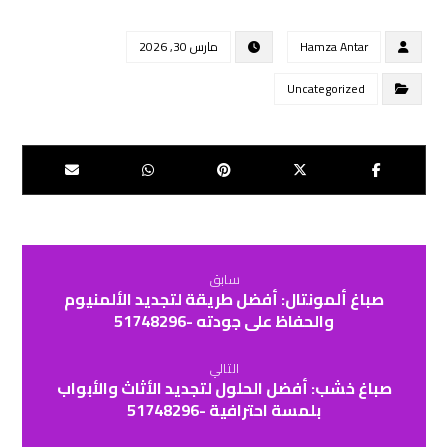
Hamza Antar
مارس 30, 2026
Uncategorized
سابق
صباغ ألمونتال: أفضل طريقة لتجديد الألمنيوم
والحفاظ على جودته -51748296
التالي
صباغ خشب: أفضل الحلول لتجديد الأثاث والأبواب
بلمسة احترافية -51748296