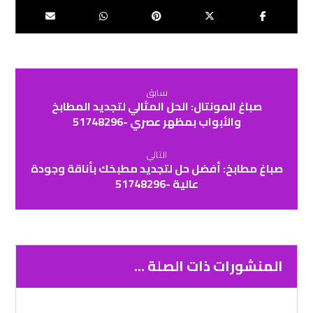
سابق
صباغ المونتال: الحل المثالي لتجديد المطابخ
والأبواب بمظهر عصري -51748296
التالي
صباغ مطابخ: أفضل حل لتجديد مطبخك بأناقة وجودة
عالية -51748296
المنشورات ذات الصلة ...