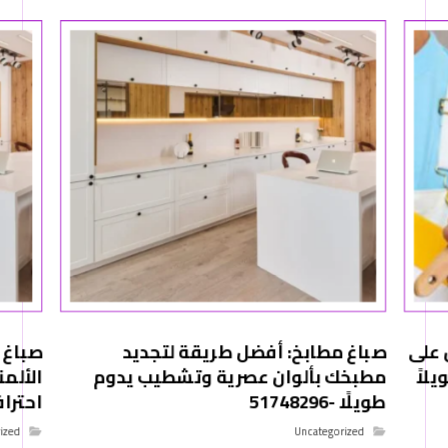
 على
صباغ مطابخ: أفضل طريقة لتجديد
صباغ 
لاً
مطبخك بألوان عصرية وتشطيب يدوم
الألم
طويلًا -51748296
احترافي -6
ized
Uncategorized